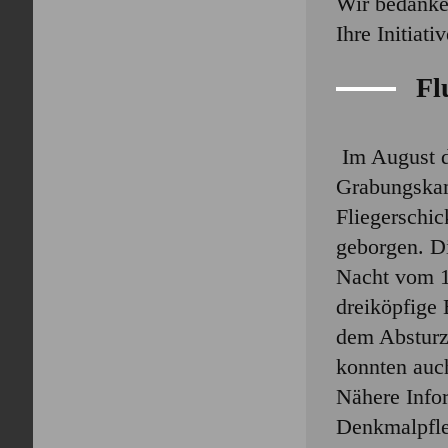
Wir bedanke
Ihre Initiat
Fl
Im August d
Grabungskam
Fliegerschic
geborgen. D
Nacht vom 1
dreiköpfige
dem Absturz
konnten auc
Nähere Info
Denkmalpfle