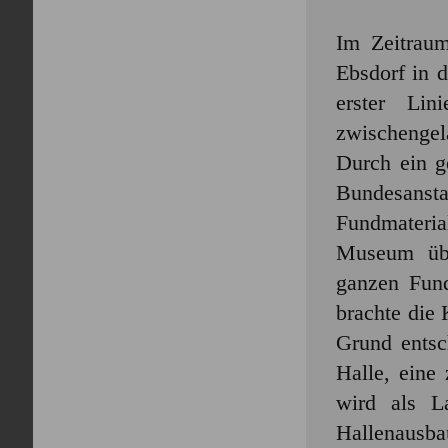
Im Zeitrau
Ebsdorf in 
erster Lin
zwischengela
Durch ein g
Bundesanst
Fundmateria
Museum übe
ganzen Fund
brachte die
Grund entsc
Halle, eine
wird als L
Hallenausb