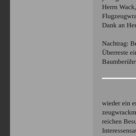
Herrn Wack, 
Flugzeugwra
Dank an Her
Nachtrag: B
Überreste ei
Baumberühru
wieder ein e
zeugwrackmu
reichen Bes
Interessensa