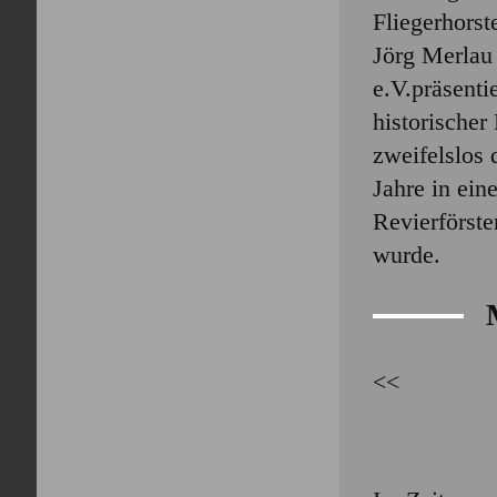
Fliegerhorst
Jörg Merlau 
e.V.präsenti
historische
zweifelslos 
Jahre in ein
Revierförste
wurde.
<<