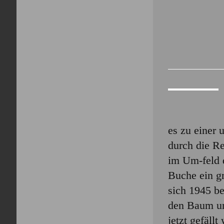
es zu einer 
durch die R
im Um-feld d
Buche ein g
sich 1945 b
den Baum un
jetzt gefäll