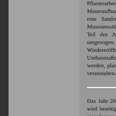
Pflasterarb
Maueraufbau 
eine Sandst
Museumsstüc
Teil des A
umgezogen.
Wiederer
Umbaumaßna
werden, pla
veranstalten
Das Jahr 20
wird benöti