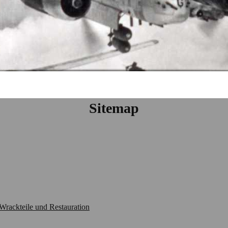
Sitemap
Wrackteile und Restauration